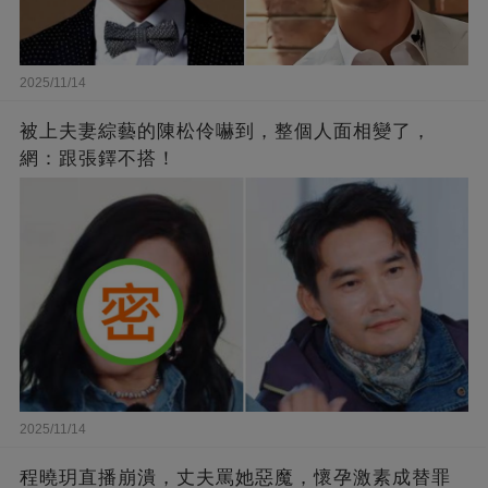
2025/11/14
被上夫妻綜藝的陳松伶嚇到，整個人面相變了，
網：跟張鐸不搭！
2025/11/14
程曉玥直播崩潰，丈夫罵她惡魔，懷孕激素成替罪