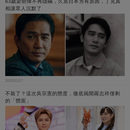
63歲梁朝偉不再隱瞞，久居日本另有原因，丁克真
相讓眾人沉默了
2025/11/17
不裝了？這次吳宗憲的態度，徹底揭開羅志祥僅剩
的「體面」