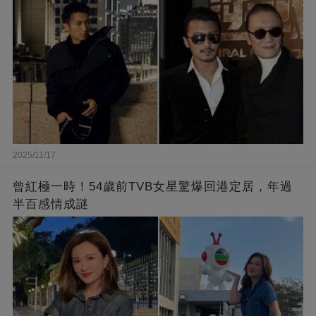
2025/11/17
曾紅極一時！54歲前TVB女星驚爆回港定居，年過
半百感情成謎