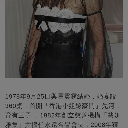
1978年9月25日與霍震霆結婚，婚宴設
360桌，首開「香港小姐嫁豪門」先河，
育有三子 。1982年創立慈善機構「慧妍
雅集」并擔任永遠名譽會長，2008年獲