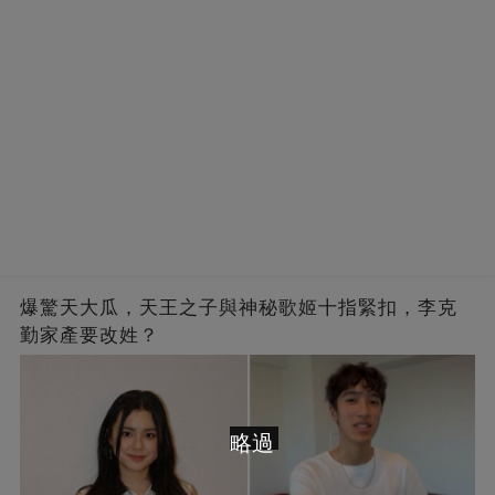
爆驚天大瓜，天王之子與神秘歌姬十指緊扣，李克
勤家產要改姓？
略過