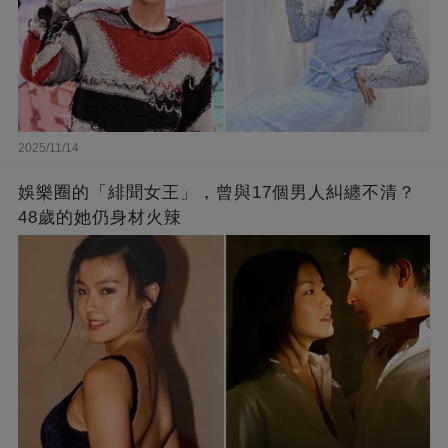
2025/11/14
娛樂圈的「緋聞女王」，曾與17個男人糾纏不清？
48歲的她仍身材火辣