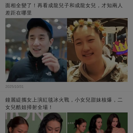
面相全變了！再看成龍兒子和成龍女兒，才知兩人
差距在哪里
2025/10/31
鐘麗緹攜女上演紅毯冰火戰，小女兒甜妹核爆，二
女兒酷姐掃射全場！