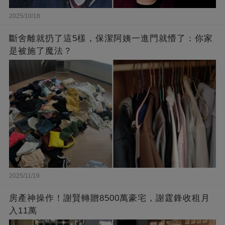
2025/10/18
斷舍離就扔了這5樣，保潔阿姨一進門就懵了：你家
是被施了魔法？
2025/11/19
房產神操作！謝賢轉贈8500萬豪宅，謝霆鋒收租月
入11萬