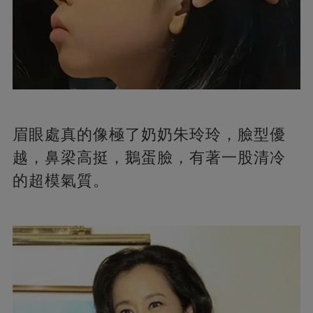
眉眼處真的像極了奶奶朱玲玲，臉型優
越，鼻梁高挺，鵝蛋臉，有著一股清冷
的超模氣質。