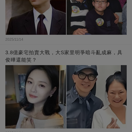
2025/11/14
3.8億豪宅拍賣大戰，大S家里明爭暗斗亂成麻，具
俊曄還能笑？