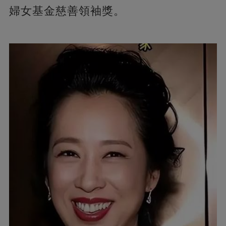
婦女基金慈善領袖獎。