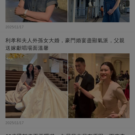
2025/11/17
利孝和夫人外孫女大婚，豪門婚宴盡顯氣派，父親
送嫁獻唱場面溫馨
2025/11/17