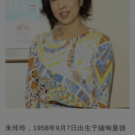
朱玲玲，1958年9月7日出生于緬甸曼德