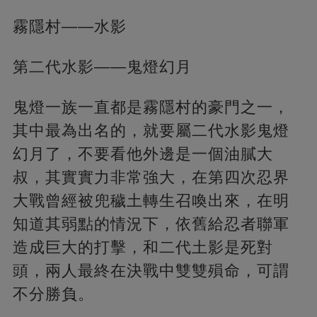
霧隱村——水影
第二代水影——鬼燈幻月
鬼燈一族一直都是霧隱村的豪門之一，
其中最為出名的，就要屬二代水影鬼燈
幻月了，不要看他外邊是一個油膩大
叔，其實實力非常強大，在第四次忍界
大戰曾經被兜穢土轉生召喚出來，在明
知道其弱點的情況下，依舊給忍者聯軍
造成巨大的打擊，和二代土影是死對
頭，兩人最終在決戰中雙雙殞命，可謂
不分勝負。