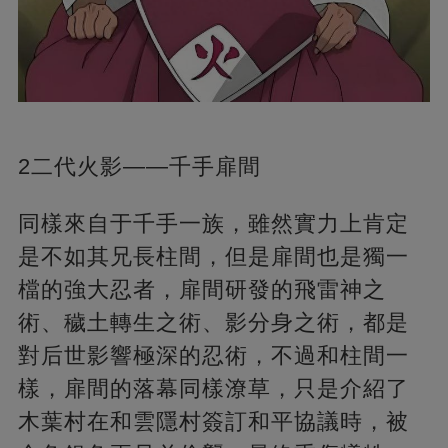
2二代火影——千手扉間
同樣來自于千手一族，雖然實力上肯定
是不如其兄長柱間，但是扉間也是獨一
檔的強大忍者，扉間研發的飛雷神之
術、穢土轉生之術、影分身之術，都是
對后世影響極深的忍術，不過和柱間一
樣，扉間的落幕同樣潦草，只是介紹了
木葉村在和雲隱村簽訂和平協議時，被