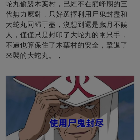
蛇丸偷襲木葉村，已經不在巔峰期的三
代無力應對，只好選擇利用尸鬼封盡和
大蛇丸同歸于盡，沒想到還是歲月不饒
人，僅僅只是封印了大蛇丸的兩只手，
不過也算保住了木葉村的安全，擊退了
來襲的大蛇丸。，