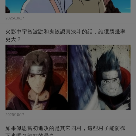
2025/10/17
火影中宇智波鼬和鬼鮫認真決斗的話，誰獲勝幾率
更大？
2025/10/17
如果佩恩當初進攻的是其它四村，這些村子能防御
下來嗎？誰扛的最久