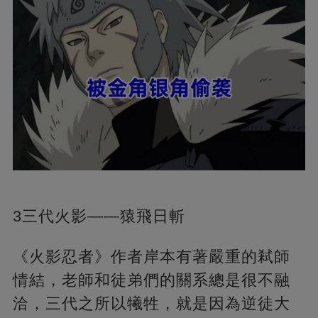
3三代火影——猿飛日斬
《火影忍者》作者岸本有著嚴重的弒師
情結，老師和徒弟們的關系總是很不融
洽，三代之所以犧牲，就是因為逆徒大