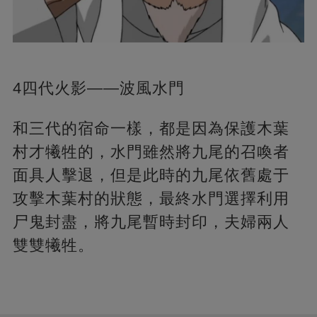
4四代火影——波風水門
和三代的宿命一樣，都是因為保護木葉
村才犧牲的，水門雖然將九尾的召喚者
面具人擊退，但是此時的九尾依舊處于
攻擊木葉村的狀態，最終水門選擇利用
尸鬼封盡，將九尾暫時封印，夫婦兩人
雙雙犧牲。