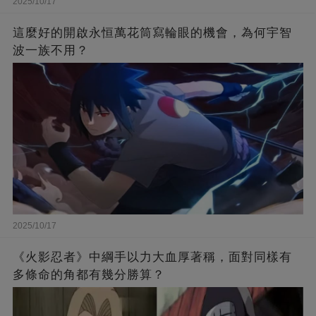
2025/10/17
這麼好的開啟永恒萬花筒寫輪眼的機會，為何宇智
波一族不用？
2025/10/17
《火影忍者》中綱手以力大血厚著稱，面對同樣有
多條命的角都有幾分勝算？