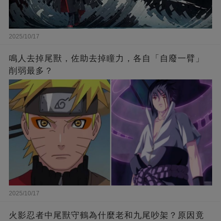
2025/10/17
鳴人去掉尾獸，佐助去掉瞳力，各自「自廢一臂」
削弱最多？
2025/10/17
火影忍者中尾獸守鶴為什麼老和九尾吵架？原因竟