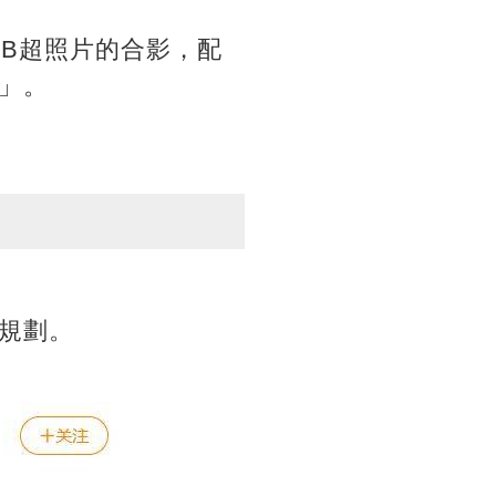
捧B超照片的合影，配
」。
規劃。