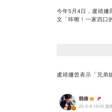
今年5月4日，盧靖
文「咔嚓！一家四口
盧靖姍曾表示「兄弟