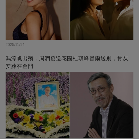
2025/11/14
馮淬帆出殯，周潤發送花圈杜琪峰冒雨送別，骨灰
安葬在金門