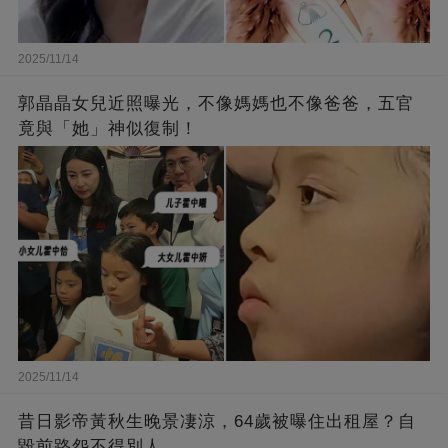
2025/11/14
郭晶晶女兒近照曝光，不像媽媽也不像爸爸，五官
竟與「她」神似復制！
2025/11/14
昔日影帝黃秋生晚景凄涼，64歲被曝住出租屋？自
毀前路怨不得別人