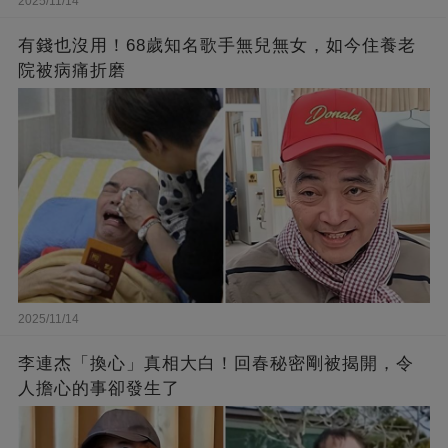
2025/11/14
有錢也沒用！68歲知名歌手無兒無女，如今住養老
院被病痛折磨
2025/11/14
李連杰「換心」真相大白！回春秘密剛被揭開，令
人擔心的事卻發生了