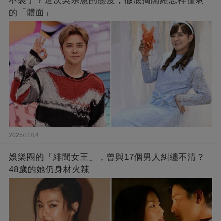
不裝了？這次吳宗憲的態度，徹底揭開羅志祥僅剩
的「體面」
2025/11/14
娛樂圈的「緋聞女王」，曾與17個男人糾纏不清？
48歲的她仍身材火辣