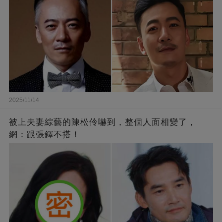
2025/11/14
被上夫妻綜藝的陳松伶嚇到，整個人面相變了，
網：跟張鐸不搭！