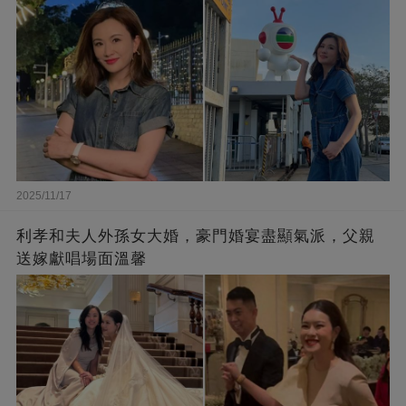
2025/11/17
利孝和夫人外孫女大婚，豪門婚宴盡顯氣派，父親
送嫁獻唱場面溫馨