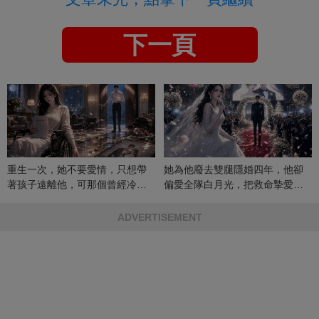
下一頁
重生一次，她不要愛情，只想帶
她為他廢去雙腿隱婚四年，他卻
著孩子遠離他，可那個曾經冷漠
偏愛全隊白月光，把救命摯愛當
的男人，一次次將她逼入懷中...
成畢生負擔
ADVERTISEMENT