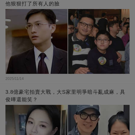
他狠狠打了所有人的臉
2025/11/14
3.8億豪宅拍賣大戰，大S家里明爭暗斗亂成麻，具
俊曄還能笑？