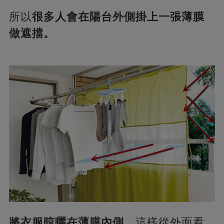
所以
很多人會在陽台外側掛上一張薄膜
做遮擋。
將衣服晾曬在薄膜內側，
這樣從外面看