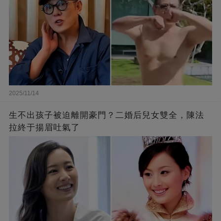
2025/11/14
生不出孩子被迫離開豪門？二婚后兒女雙全，陳法
拉終于揚眉吐氣了