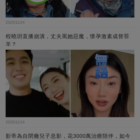
2025/11/14
程曉玥直播崩潰，丈夫罵她惡魔，懷孕激素成替罪
羊？
2025/11/14
影帝為自閉癥兒子息影，花3000萬治療陪伴，如今