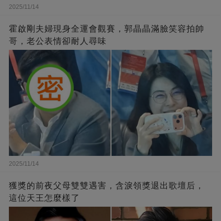
2025/11/14
霍啟剛夫婦現身全運會觀賽，郭晶晶滿臉笑容拍帥
哥，老公表情卻耐人尋味
2025/11/14
獲獎的前夜父母雙雙遇害，含淚領獎退出歌壇后，
這位天王怎麼樣了