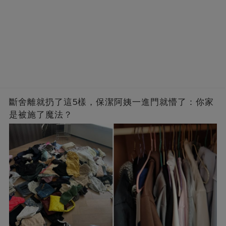
斷舍離就扔了這5樣，保潔阿姨一進門就懵了：你家
是被施了魔法？