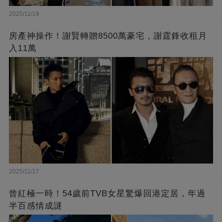
2025/11/19
房產神操作！謝賢轉贈8500萬豪宅，謝霆鋒收租月
入11萬
2025/11/17
曾紅極一時！54歲前TVB女星驚爆回港定居，年過
半百感情成謎