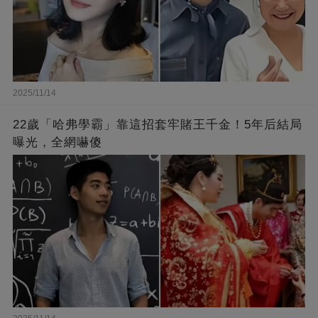
2025/11/14
22歲「哈弗學霸」靠這招套牢賭王千金！5年后結局
曝光，全網嚇傻