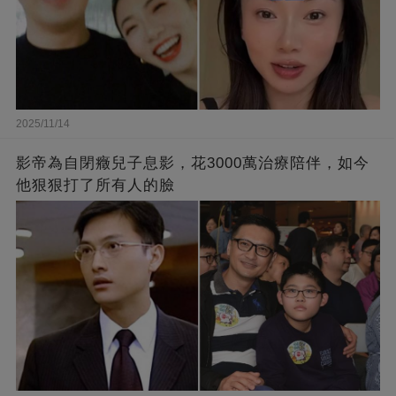
2025/11/14
影帝為自閉癥兒子息影，花3000萬治療陪伴，如今
他狠狠打了所有人的臉