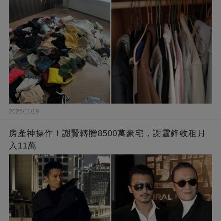
2025/11/19
房產神操作！謝賢轉贈8500萬豪宅，謝霆鋒收租月
入11萬