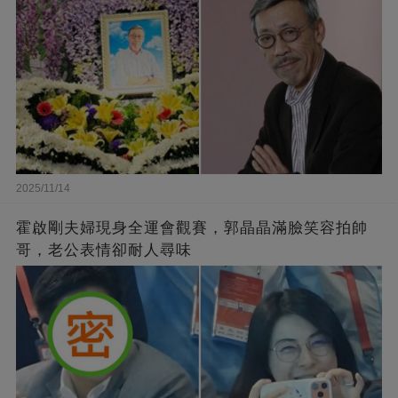
2025/11/14
霍啟剛夫婦現身全運會觀賽，郭晶晶滿臉笑容拍帥
哥，老公表情卻耐人尋味