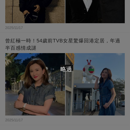
2025/11/17
曾紅極一時！54歲前TVB女星驚爆回港定居，年過
半百感情成謎
略過
2025/11/17