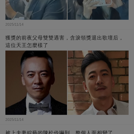
2025/11/14
獲獎的前夜父母雙雙遇害，含淚領獎退出歌壇后，
這位天王怎麼樣了
2025/11/14
被上夫妻綜藝的陳松伶嚇到，整個人面相變了，