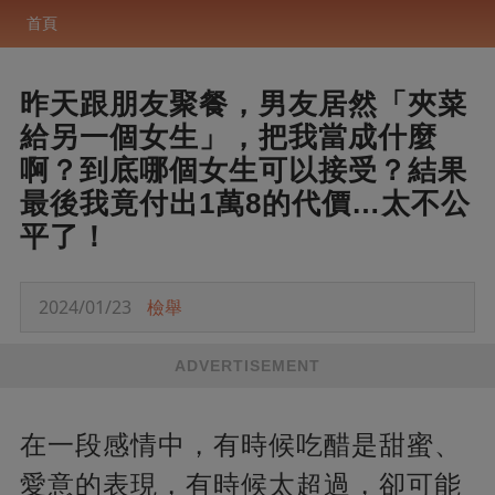
首頁
昨天跟朋友聚餐，男友居然「夾菜
給另一個女生」，把我當成什麼
啊？到底哪個女生可以接受？結果
最後我竟付出1萬8的代價…太不公
平了！
2024/01/23
檢舉
ADVERTISEMENT
在一段感情中，有時候吃醋是甜蜜、
愛意的表現，有時候太超過，卻可能