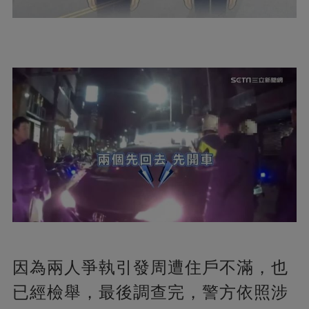
因為兩人爭執引發周遭住戶不滿，也
已經檢舉，最後調查完，警方依照涉