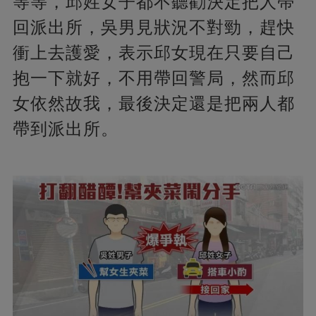
等等，邱姓女子都不聽勸決定把人帶
回派出所，吳男見狀況不對勁，趕快
衝上去護愛，表示邱女現在只要自己
抱一下就好，不用帶回警局，然而邱
女依然故我，最後決定還是把兩人都
帶到派出所。