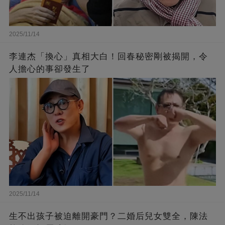
2025/11/14
李連杰「換心」真相大白！回春秘密剛被揭開，令
人擔心的事卻發生了
2025/11/14
生不出孩子被迫離開豪門？二婚后兒女雙全，陳法