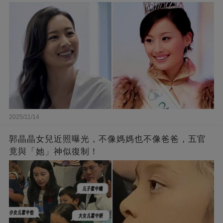
2025/11/14
郭晶晶女兒近照曝光，不像媽媽也不像爸爸，五官
竟與「她」神似復制！