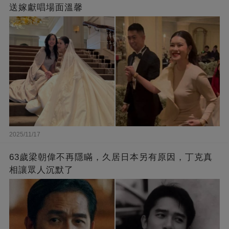
送嫁獻唱場面溫馨
2025/11/17
63歲梁朝偉不再隱瞞，久居日本另有原因，丁克真
相讓眾人沉默了