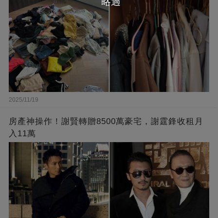
略過
2025/11/19
房產神操作！謝賢轉贈8500萬豪宅，謝霆鋒收租月
入11萬