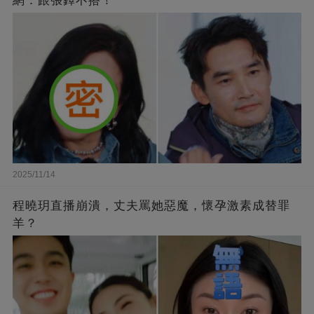
網：跟張鐸不搭！
2025/11/14
程曉玥直播崩潰，丈夫罵她惡魔，懷孕激素成替罪
羊？