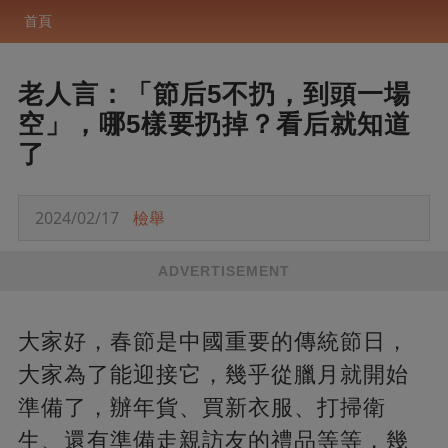
首頁
老人言：「節后5不扔，到頭一場
空」，哪5樣要扔掉？看后就知道
了
2024/02/17
檢舉
ADVERTISEMENT
大家好，春節是中國重要的傳統節日，
大家為了能迎接它，幾乎從臘月就開始
準備了，辦年貨、買新衣服、打掃衛
生、還有準備走親訪友的禮品等等，幾