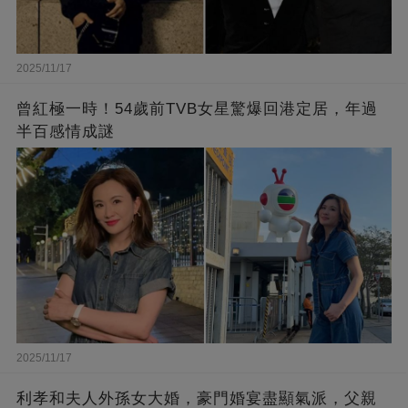
2025/11/17
曾紅極一時！54歲前TVB女星驚爆回港定居，年過
半百感情成謎
2025/11/17
利孝和夫人外孫女大婚，豪門婚宴盡顯氣派，父親