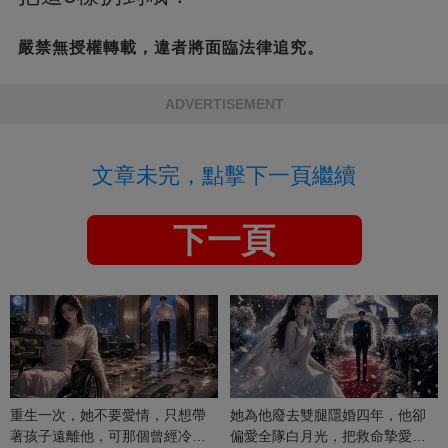
嚴禁無授權轉載，違者將面臨法律追究。
ADVERTISEMENT
文章未完，點擊下一頁繼續
下一頁
重生一次，她不要愛情，只想帶
她為他廢去雙腿隱婚四年，他卻
著孩子遠離他，可那個曾經冷漠
偏愛全隊白月光，把救命摯愛當