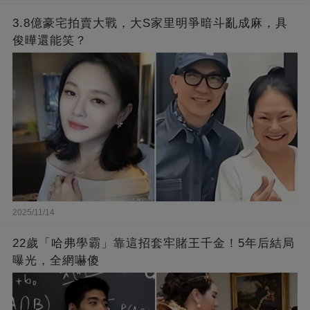
3.8億豪宅拍賣大戰，大S家里明爭暗斗亂成麻，具
俊曄還能笑？
2025/11/14
22歲「哈弗學霸」靠這招套牢賭王千金！5年后結局
曝光，全網嚇傻