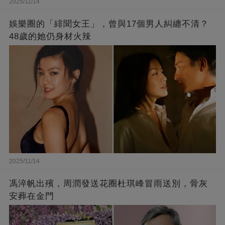
2025/11/14
娛樂圈的「緋聞女王」，曾與17個男人糾纏不清？
48歲的她仍身材火辣
2025/11/14
馮淬帆出殯，周潤發送花圈杜琪峰冒雨送別，骨灰
安葬在金門