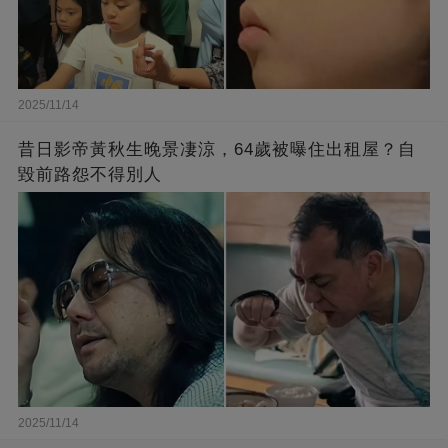
2025/11/14
昔日影帝黃秋生晚景凄涼，64歲被曝住出租屋？自
毀前路怨不得別人
2025/11/14