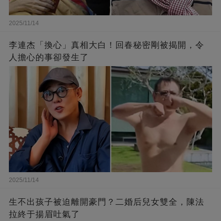
2025/11/14
李連杰「換心」真相大白！回春秘密剛被揭開，令
人擔心的事卻發生了
2025/11/14
生不出孩子被迫離開豪門？二婚后兒女雙全，陳法
拉終于揚眉吐氣了