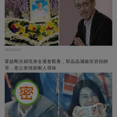
2025/11/14
霍啟剛夫婦現身全運會觀賽，郭晶晶滿臉笑容拍帥
哥，老公表情卻耐人尋味