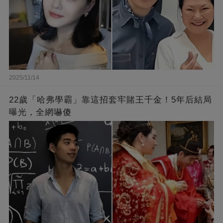
2025/11/14
22歲「哈弗學霸」靠這招套牢賭王千金！5年后結局
曝光，全網嚇傻