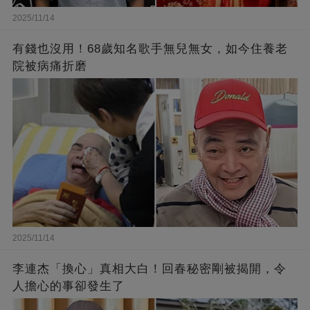
2025/11/14
有錢也沒用！68歲知名歌手無兒無女，如今住養老
院被病痛折磨
2025/11/14
李連杰「換心」真相大白！回春秘密剛被揭開，令
人擔心的事卻發生了