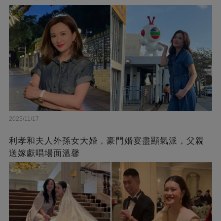
2025/11/17
利孝和夫人外孫女大婚，豪門婚宴盡顯氣派，父親
送嫁獻唱場面溫馨