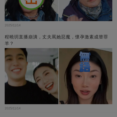
2025/11/14
程曉玥直播崩潰，丈夫罵她惡魔，懷孕激素成替罪
羊？
2025/11/14