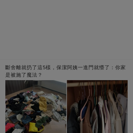
斷舍離就扔了這5樣，保潔阿姨一進門就懵了：你家
是被施了魔法？