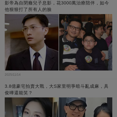
影帝為自閉癥兒子息影，花3000萬治療陪伴，如今
他狠狠打了所有人的臉
2025/11/14
3.8億豪宅拍賣大戰，大S家里明爭暗斗亂成麻，具
俊曄還能笑？