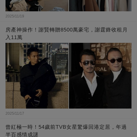
2025/11/19
房產神操作！謝賢轉贈8500萬豪宅，謝霆鋒收租月
入11萬
2025/11/17
曾紅極一時！54歲前TVB女星驚爆回港定居，年過
半百感情成謎