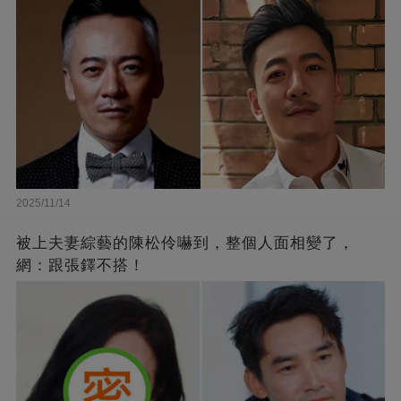
2025/11/14
被上夫妻綜藝的陳松伶嚇到，整個人面相變了，
網：跟張鐸不搭！