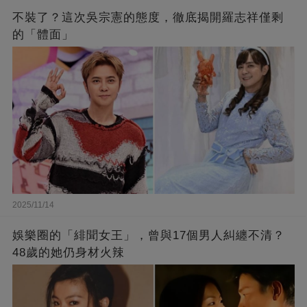
不裝了？這次吳宗憲的態度，徹底揭開羅志祥僅剩
的「體面」
2025/11/14
娛樂圈的「緋聞女王」，曾與17個男人糾纏不清？
48歲的她仍身材火辣