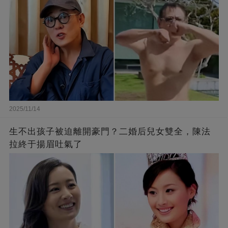
2025/11/14
生不出孩子被迫離開豪門？二婚后兒女雙全，陳法
拉終于揚眉吐氣了