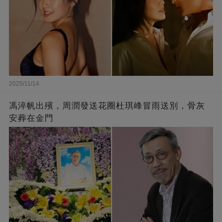
2025/11/14
馮淬帆出殯，周潤發送花圈杜琪峰冒雨送別，骨灰
安葬在金門