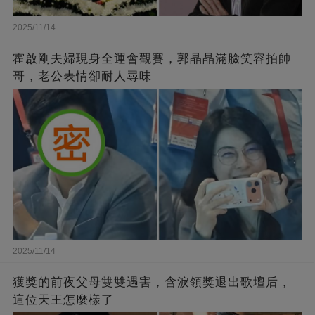
2025/11/14
霍啟剛夫婦現身全運會觀賽，郭晶晶滿臉笑容拍帥
哥，老公表情卻耐人尋味
2025/11/14
獲獎的前夜父母雙雙遇害，含淚領獎退出歌壇后，
這位天王怎麼樣了