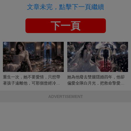
文章未完，點擊下一頁繼續
下一頁
重生一次，她不要愛情，只想帶
她為他廢去雙腿隱婚四年，他卻
著孩子遠離他，可那個曾經冷漠
偏愛全隊白月光，把救命摯愛當
的男人，一次次將她逼入懷中...
成畢生負擔
ADVERTISEMENT