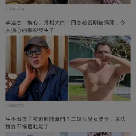
2025/11/14
李連杰「換心」真相大白！回春秘密剛被揭開，令
人擔心的事卻發生了
2025/11/14
生不出孩子被迫離開豪門？二婚后兒女雙全，陳法
拉終于揚眉吐氣了