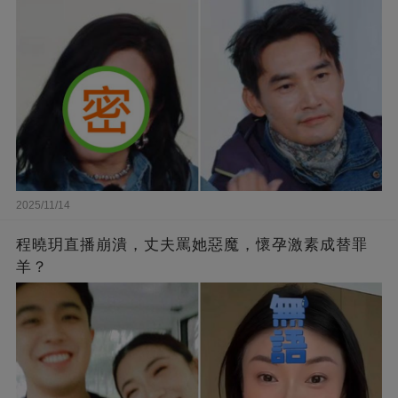
2025/11/14
程曉玥直播崩潰，丈夫罵她惡魔，懷孕激素成替罪
羊？