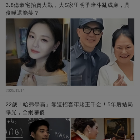
3.8億豪宅拍賣大戰，大S家里明爭暗斗亂成麻，具
俊曄還能笑？
2025/11/14
22歲「哈弗學霸」靠這招套牢賭王千金！5年后結局
曝光，全網嚇傻