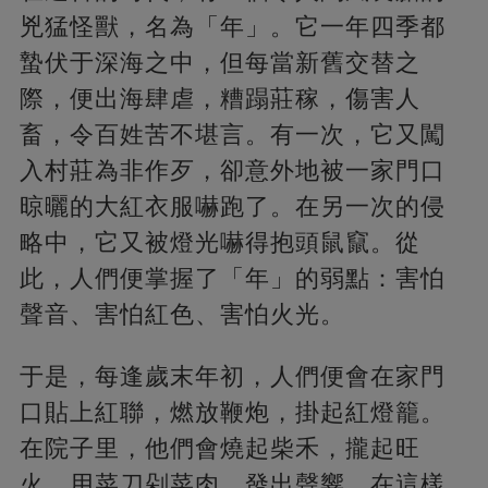
兇猛怪獸，名為「年」。它一年四季都
蟄伏于深海之中，但每當新舊交替之
際，便出海肆虐，糟蹋莊稼，傷害人
畜，令百姓苦不堪言。有一次，它又闖
入村莊為非作歹，卻意外地被一家門口
晾曬的大紅衣服嚇跑了。在另一次的侵
略中，它又被燈光嚇得抱頭鼠竄。從
此，人們便掌握了「年」的弱點：害怕
聲音、害怕紅色、害怕火光。
于是，每逢歲末年初，人們便會在家門
口貼上紅聯，燃放鞭炮，掛起紅燈籠。
在院子里，他們會燒起柴禾，攏起旺
火，用菜刀剁菜肉，發出聲響。在這樣