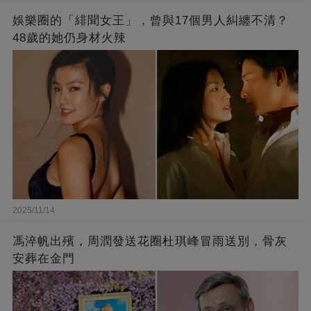
娛樂圈的「緋聞女王」，曾與17個男人糾纏不清？
48歲的她仍身材火辣
2025/11/14
馮淬帆出殯，周潤發送花圈杜琪峰冒雨送別，骨灰
安葬在金門