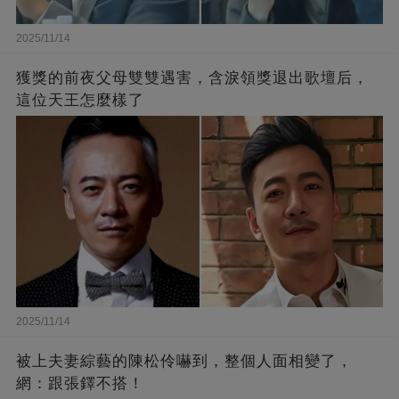
2025/11/14
獲獎的前夜父母雙雙遇害，含淚領獎退出歌壇后，
這位天王怎麼樣了
2025/11/14
被上夫妻綜藝的陳松伶嚇到，整個人面相變了，
網：跟張鐸不搭！