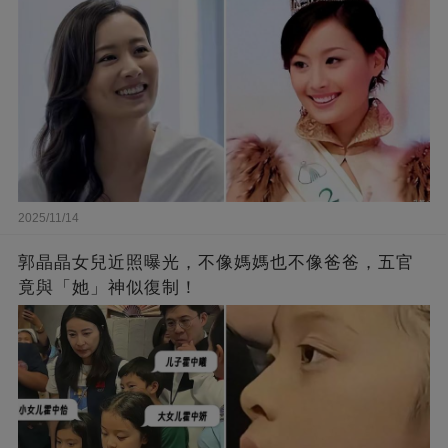
2025/11/14
郭晶晶女兒近照曝光，不像媽媽也不像爸爸，五官
竟與「她」神似復制！