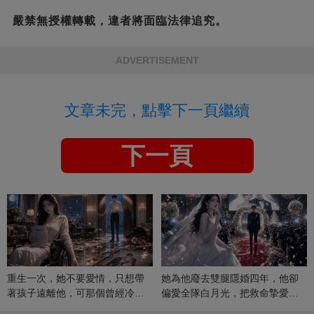
嚴禁無授權轉載，違者將面臨法律追究。
ADVERTISEMENT
文章未完，點擊下一頁繼續
下一頁
重生一次，她不要愛情，只想帶
她為他廢去雙腿隱婚四年，他卻
著孩子遠離他，可那個曾經冷漠
偏愛全隊白月光，把救命摯愛當
的男人，一次次將她逼入懷中...
成畢生負擔