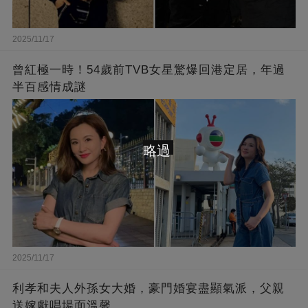
2025/11/17
曾紅極一時！54歲前TVB女星驚爆回港定居，年過
半百感情成謎
略過
2025/11/17
利孝和夫人外孫女大婚，豪門婚宴盡顯氣派，父親
送嫁獻唱場面溫馨