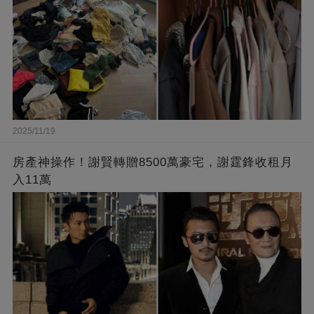
2025/11/19
房產神操作！謝賢轉贈8500萬豪宅，謝霆鋒收租月
入11萬