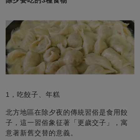
除夕要吃的3種食物
1，吃餃子、年糕
北方地區在除夕夜的傳統習俗是食用餃
子，這一習俗象征著「更歲交子」，寓
意著新舊交替的意義。