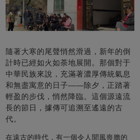
隨著大寒的尾聲悄然滑過，新年的倒
計時已經如火如荼地展開。那個對于
中華民族來說，充滿著濃厚傳統氣息
和無盡寓意的日子——除夕，正踏著
輕盈的步伐，悄然降臨。這個源遠流
長的節日，據傳可追溯至遙遠的古
代。
在遠古的時代，有一個令人聞風喪膽的