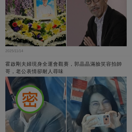
2025/11/14
霍啟剛夫婦現身全運會觀賽，郭晶晶滿臉笑容拍帥
哥，老公表情卻耐人尋味